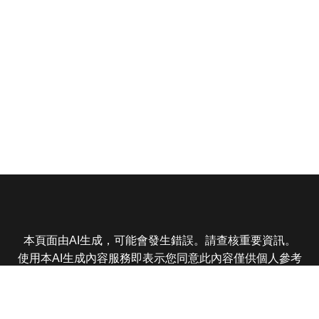
本頁面由AI生成，可能會發生錯誤。請查核重要資訊。
使用本AI生成內容服務即表示您同意此內容僅供個人參考
非商業用途，任何轉載分享皆不得違反法律或侵犯智慧財
產權，且您了解輸出內容可能不準確，所有爭議東森娛樂
保有最終解釋權