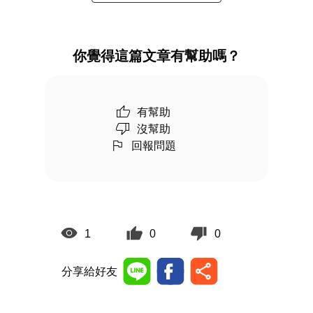
你覺得這篇文章有幫助嗎？
有幫助
沒幫助
回報問題
1
0
0
分享給好友