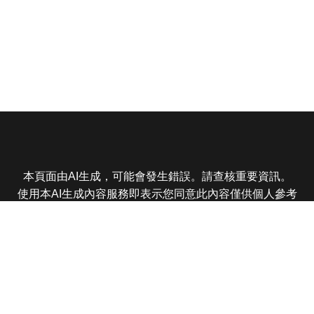
本頁面由AI生成，可能會發生錯誤。請查核重要資訊。
使用本AI生成內容服務即表示您同意此內容僅供個人參考
非商業用途，任何轉載分享皆不得違反法律或侵犯智慧財
產權，且您了解輸出內容可能不準確，所有爭議東森娛樂
保有最終解釋權
東森電視 版權所有 © 2025 EBC All Rights Reserved.
|
隱
私權政策