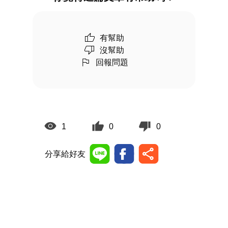
有幫助
沒幫助
回報問題
1
0
0
分享給好友