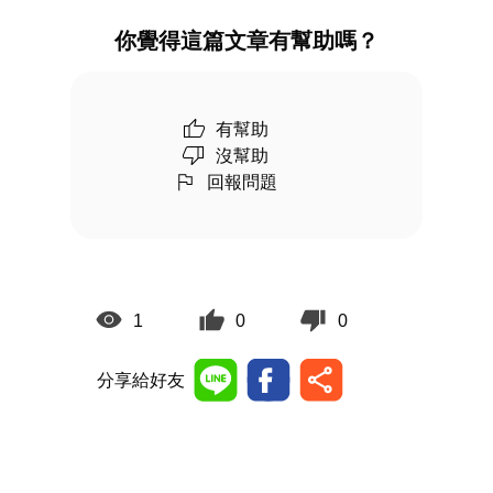
你覺得這篇文章有幫助嗎？
有幫助
沒幫助
回報問題
1
0
0
分享給好友