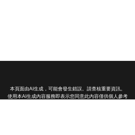
本頁面由AI生成，可能會發生錯誤。請查核重要資訊。
使用本AI生成內容服務即表示您同意此內容僅供個人參考
非商業用途，任何轉載分享皆不得違反法律或侵犯智慧財
產權，且您了解輸出內容可能不準確，所有爭議東森娛樂
保有最終解釋權