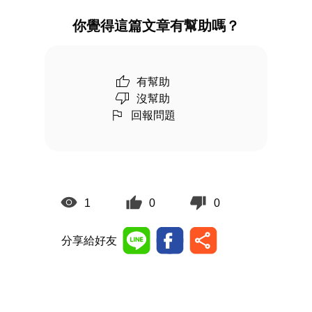
你覺得這篇文章有幫助嗎？
有幫助
沒幫助
回報問題
1
0
0
分享給好友