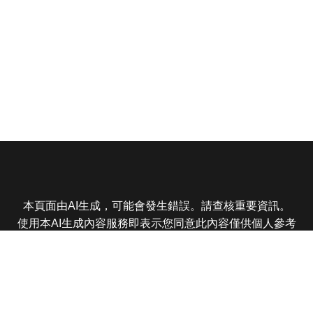
本頁面由AI生成，可能會發生錯誤。請查核重要資訊。
使用本AI生成內容服務即表示您同意此內容僅供個人參考
非商業用途，任何轉載分享皆不得違反法律或侵犯智慧財
產權，且您了解輸出內容可能不準確，所有爭議東森娛樂
保有最終解釋權