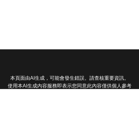
本頁面由AI生成，可能會發生錯誤。請查核重要資訊。
使用本AI生成內容服務即表示您同意此內容僅供個人參考
非商業用途，任何轉載分享皆不得違反法律或侵犯智慧財
產權，且您了解輸出內容可能不準確，所有爭議東森娛樂
保有最終解釋權
東森電視 版權所有 © 2025 EBC All Rights Reserved.
|
隱
私權政策