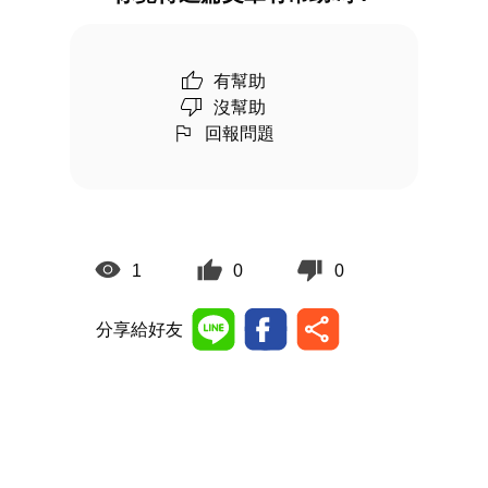
有幫助
沒幫助
回報問題
1
0
0
分享給好友