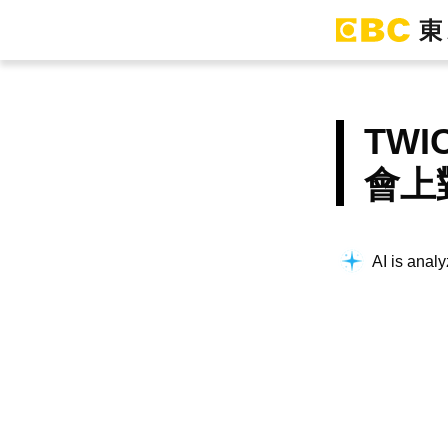
TW
會上
AI is analy