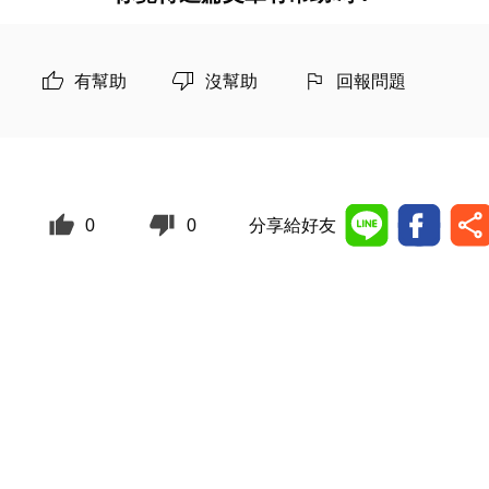
有幫助
沒幫助
回報問題
0
0
分享給好友