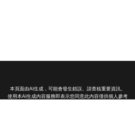
本頁面由AI生成，可能會發生錯誤。請查核重要資訊。
使用本AI生成內容服務即表示您同意此內容僅供個人參考
非商業用途，任何轉載分享皆不得違反法律或侵犯智慧財
產權，且您了解輸出內容可能不準確，所有爭議東森娛樂
保有最終解釋權