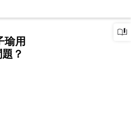
子瑜用
問題？