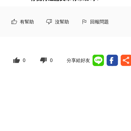
有幫助
沒幫助
回報問題
0
0
分享給好友