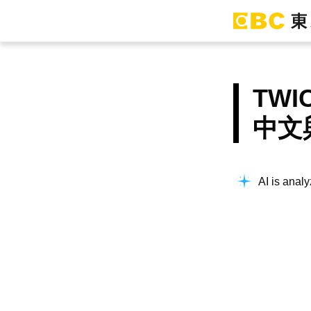
TW
中文
AI is analy