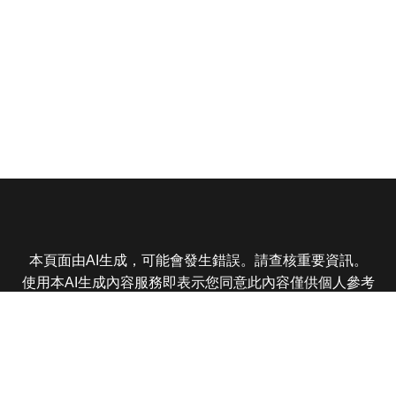
本頁面由AI生成，可能會發生錯誤。請查核重要資訊。
使用本AI生成內容服務即表示您同意此內容僅供個人參考
非商業用途，任何轉載分享皆不得違反法律或侵犯智慧財
產權，且您了解輸出內容可能不準確，所有爭議東森娛樂
保有最終解釋權