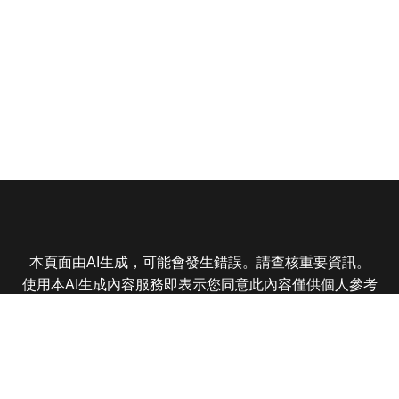
本頁面由AI生成，可能會發生錯誤。請查核重要資訊。
使用本AI生成內容服務即表示您同意此內容僅供個人參考
非商業用途，任何轉載分享皆不得違反法律或侵犯智慧財
產權，且您了解輸出內容可能不準確，所有爭議東森娛樂
保有最終解釋權