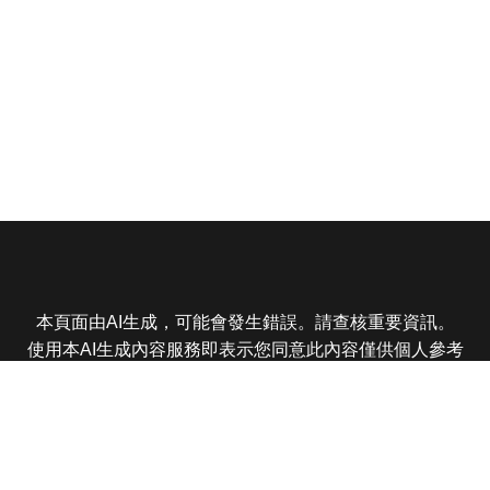
本頁面由AI生成，可能會發生錯誤。請查核重要資訊。
使用本AI生成內容服務即表示您同意此內容僅供個人參考
非商業用途，任何轉載分享皆不得違反法律或侵犯智慧財
產權，且您了解輸出內容可能不準確，所有爭議東森娛樂
保有最終解釋權