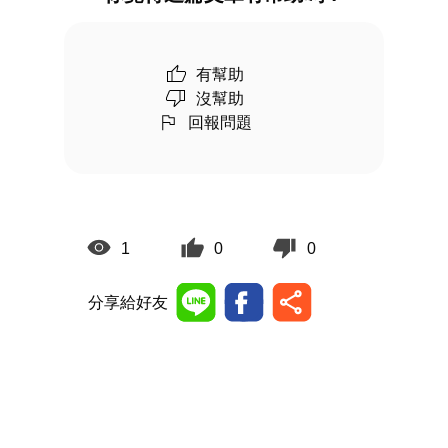
有幫助
沒幫助
回報問題
1
0
0
分享給好友