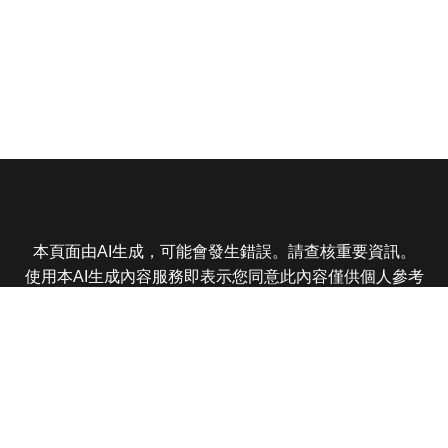
本頁面由AI生成，可能會發生錯誤。請查核重要資訊。
使用本AI生成內容服務即表示您同意此內容僅供個人參考
非商業用途，任何轉載分享皆不得違反法律或侵犯智慧財
產權，且您了解輸出內容可能不準確，所有爭議東森娛樂
保有最終解釋權
東森電視 版權所有 © 2025 EBC All Rights Reserved.
|
隱
私權政策