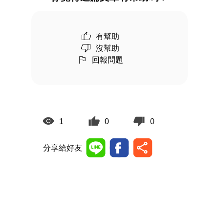
有幫助
沒幫助
回報問題
1
0
0
分享給好友