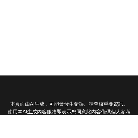
本頁面由AI生成，可能會發生錯誤。請查核重要資訊。
使用本AI生成內容服務即表示您同意此內容僅供個人參考
非商業用途，任何轉載分享皆不得違反法律或侵犯智慧財
產權，且您了解輸出內容可能不準確，所有爭議東森娛樂
保有最終解釋權