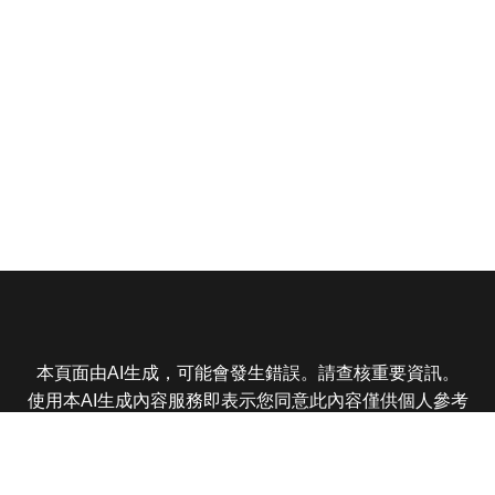
本頁面由AI生成，可能會發生錯誤。請查核重要資訊。
使用本AI生成內容服務即表示您同意此內容僅供個人參考
非商業用途，任何轉載分享皆不得違反法律或侵犯智慧財
產權，且您了解輸出內容可能不準確，所有爭議東森娛樂
保有最終解釋權