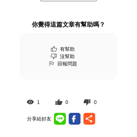
你覺得這篇文章有幫助嗎？
有幫助
沒幫助
回報問題
1
0
0
分享給好友