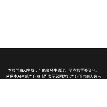
本頁面由AI生成，可能會發生錯誤。請查核重要資訊。
使用本AI生成內容服務即表示您同意此內容僅供個人參考
非商業用途，任何轉載分享皆不得違反法律或侵犯智慧財
產權，且您了解輸出內容可能不準確，所有爭議東森娛樂
保有最終解釋權