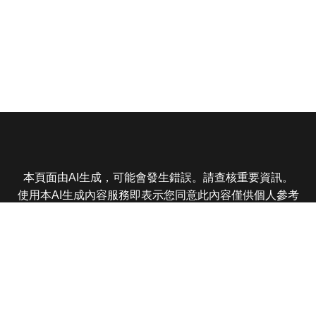
本頁面由AI生成，可能會發生錯誤。請查核重要資訊。
使用本AI生成內容服務即表示您同意此內容僅供個人參考
非商業用途，任何轉載分享皆不得違反法律或侵犯智慧財
產權，且您了解輸出內容可能不準確，所有爭議東森娛樂
保有最終解釋權
東森電視 版權所有 © 2025 EBC All Rights Reserved.
|
隱
私權政策