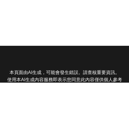
本頁面由AI生成，可能會發生錯誤。請查核重要資訊。
使用本AI生成內容服務即表示您同意此內容僅供個人參考
非商業用途，任何轉載分享皆不得違反法律或侵犯智慧財
產權，且您了解輸出內容可能不準確，所有爭議東森娛樂
保有最終解釋權
東森電視 版權所有 © 2025 EBC All Rights Reserved.
|
隱
私權政策