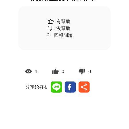
有幫助
沒幫助
回報問題
1
0
0
分享給好友