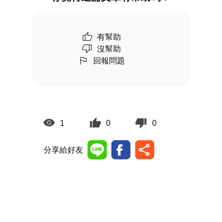
有幫助
沒幫助
回報問題
1
0
0
分享給好友