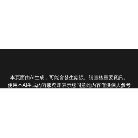
本頁面由AI生成，可能會發生錯誤。請查核重要資訊。
使用本AI生成內容服務即表示您同意此內容僅供個人參考
非商業用途，任何轉載分享皆不得違反法律或侵犯智慧財
產權，且您了解輸出內容可能不準確，所有爭議東森娛樂
保有最終解釋權
東森電視 版權所有 © 2025 EBC All Rights Reserved.
|
隱
私權政策