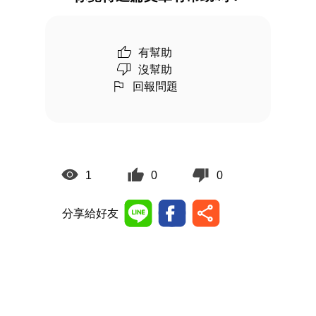
有幫助
沒幫助
回報問題
1
0
0
分享給好友