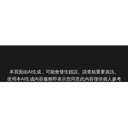
本頁面由AI生成，可能會發生錯誤。請查核重要資訊。
使用本AI生成內容服務即表示您同意此內容僅供個人參考
非商業用途，任何轉載分享皆不得違反法律或侵犯智慧財
產權，且您了解輸出內容可能不準確，所有爭議東森娛樂
保有最終解釋權
東森電視 版權所有 © 2025 EBC All Rights Reserved.
|
隱
私權政策