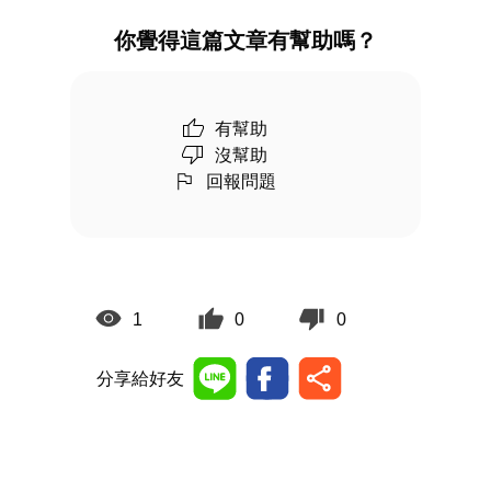
你覺得這篇文章有幫助嗎？
有幫助
沒幫助
回報問題
1
0
0
分享給好友