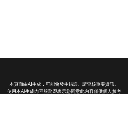
本頁面由AI生成，可能會發生錯誤。請查核重要資訊。
使用本AI生成內容服務即表示您同意此內容僅供個人參考
非商業用途，任何轉載分享皆不得違反法律或侵犯智慧財
產權，且您了解輸出內容可能不準確，所有爭議東森娛樂
保有最終解釋權