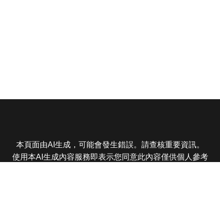
本頁面由AI生成，可能會發生錯誤。請查核重要資訊。
使用本AI生成內容服務即表示您同意此內容僅供個人參考
非商業用途，任何轉載分享皆不得違反法律或侵犯智慧財
產權，且您了解輸出內容可能不準確，所有爭議東森娛樂
保有最終解釋權