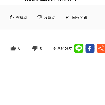
有幫助
沒幫助
回報問題
0
0
分享給好友