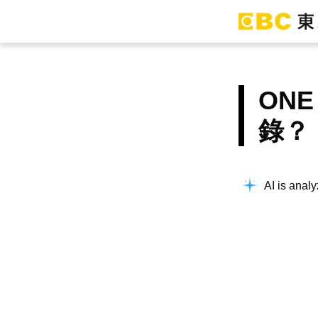
ON
錄？
AI is analy