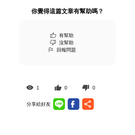
你覺得這篇文章有幫助嗎？
有幫助
沒幫助
回報問題
1
0
0
分享給好友