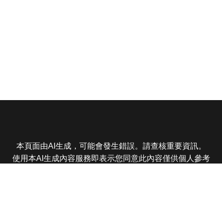
本頁面由AI生成，可能會發生錯誤。請查核重要資訊。
使用本AI生成內容服務即表示您同意此內容僅供個人參考
非商業用途，任何轉載分享皆不得違反法律或侵犯智慧財
產權，且您了解輸出內容可能不準確，所有爭議東森娛樂
保有最終解釋權