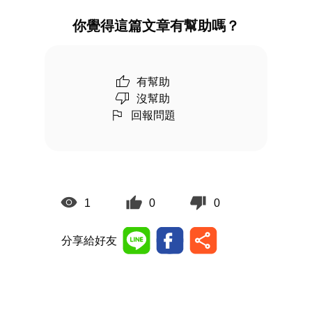
你覺得這篇文章有幫助嗎？
有幫助
沒幫助
回報問題
1
0
0
分享給好友