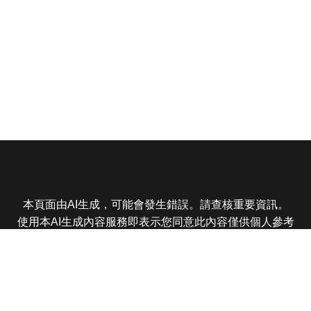
本頁面由AI生成，可能會發生錯誤。請查核重要資訊。
使用本AI生成內容服務即表示您同意此內容僅供個人參考
非商業用途，任何轉載分享皆不得違反法律或侵犯智慧財
產權，且您了解輸出內容可能不準確，所有爭議東森娛樂
保有最終解釋權