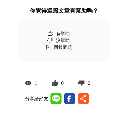
你覺得這篇文章有幫助嗎？
有幫助
沒幫助
回報問題
1
0
0
分享給好友