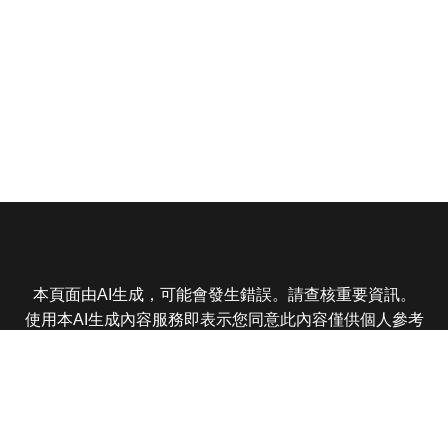
本頁面由AI生成，可能會發生錯誤。請查核重要資訊。
使用本AI生成內容服務即表示您同意此內容僅供個人參考
非商業用途，任何轉載分享皆不得違反法律或侵犯智慧財
產權，且您了解輸出內容可能不準確，所有爭議東森娛樂
保有最終解釋權