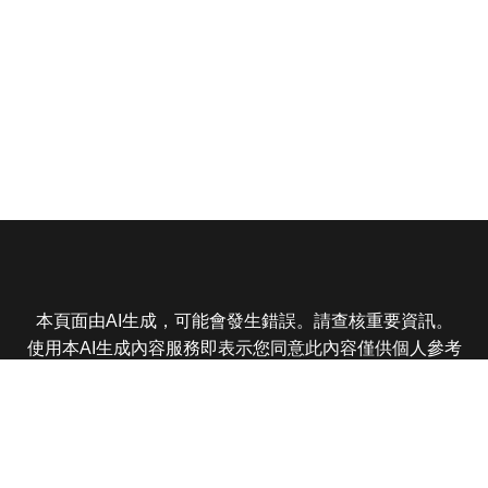
本頁面由AI生成，可能會發生錯誤。請查核重要資訊。
使用本AI生成內容服務即表示您同意此內容僅供個人參考
非商業用途，任何轉載分享皆不得違反法律或侵犯智慧財
產權，且您了解輸出內容可能不準確，所有爭議東森娛樂
保有最終解釋權