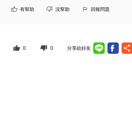
有幫助
沒幫助
回報問題
0
0
分享給好友