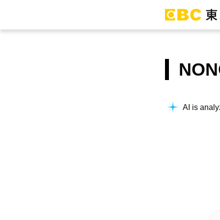
NO
AI is analy