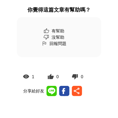
你覺得這篇文章有幫助嗎？
有幫助
沒幫助
回報問題
1
0
0
分享給好友