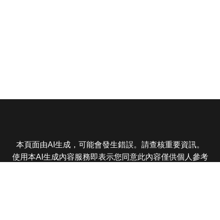
本頁面由AI生成，可能會發生錯誤。請查核重要資訊。
使用本AI生成內容服務即表示您同意此內容僅供個人參考
非商業用途，任何轉載分享皆不得違反法律或侵犯智慧財
產權，且您了解輸出內容可能不準確，所有爭議東森娛樂
保有最終解釋權