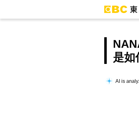
NA
是如
AI is analy