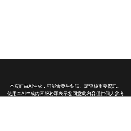
本頁面由AI生成，可能會發生錯誤。請查核重要資訊。
使用本AI生成內容服務即表示您同意此內容僅供個人參考
非商業用途，任何轉載分享皆不得違反法律或侵犯智慧財
產權，且您了解輸出內容可能不準確，所有爭議東森娛樂
保有最終解釋權