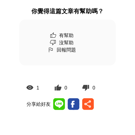
你覺得這篇文章有幫助嗎？
有幫助
沒幫助
回報問題
1
0
0
分享給好友