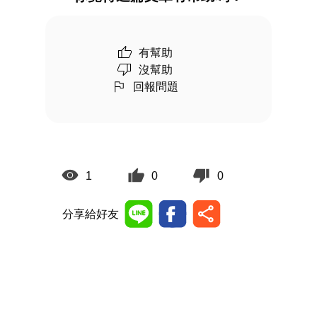
有幫助
沒幫助
回報問題
1
0
0
分享給好友