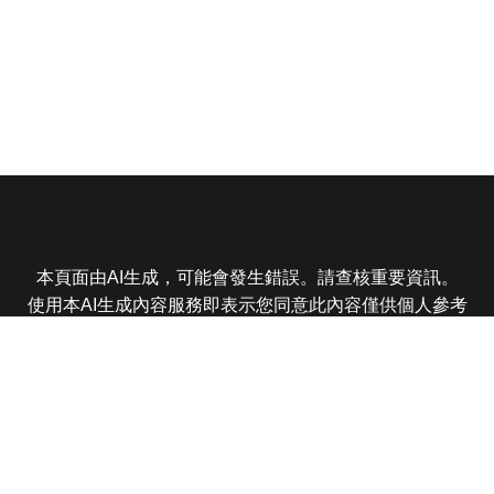
本頁面由AI生成，可能會發生錯誤。請查核重要資訊。
使用本AI生成內容服務即表示您同意此內容僅供個人參考
非商業用途，任何轉載分享皆不得違反法律或侵犯智慧財
產權，且您了解輸出內容可能不準確，所有爭議東森娛樂
保有最終解釋權
東森電視 版權所有 © 2025 EBC All Rights Reserved.
|
隱
私權政策