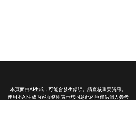
本頁面由AI生成，可能會發生錯誤。請查核重要資訊。
使用本AI生成內容服務即表示您同意此內容僅供個人參考
非商業用途，任何轉載分享皆不得違反法律或侵犯智慧財
產權，且您了解輸出內容可能不準確，所有爭議東森娛樂
保有最終解釋權