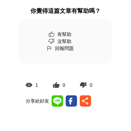
你覺得這篇文章有幫助嗎？
有幫助
沒幫助
回報問題
1
0
0
分享給好友