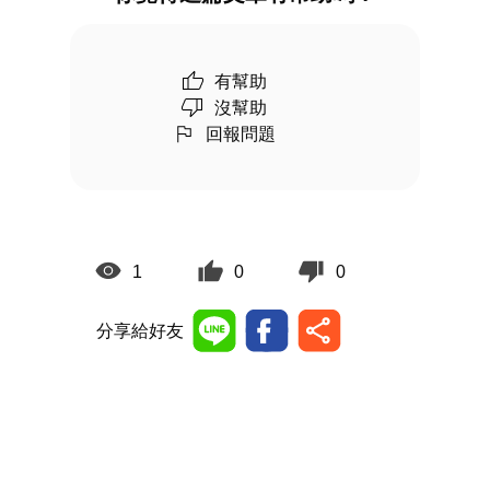
有幫助
沒幫助
回報問題
1
0
0
分享給好友