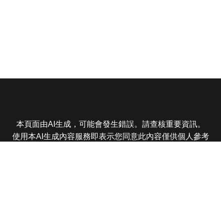
本頁面由AI生成，可能會發生錯誤。請查核重要資訊。
使用本AI生成內容服務即表示您同意此內容僅供個人參考
非商業用途，任何轉載分享皆不得違反法律或侵犯智慧財
產權，且您了解輸出內容可能不準確，所有爭議東森娛樂
保有最終解釋權
東森電視 版權所有 © 2025 EBC All Rights Reserved.
|
隱
私權政策