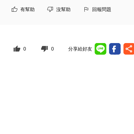
有幫助
沒幫助
回報問題
0
0
分享給好友