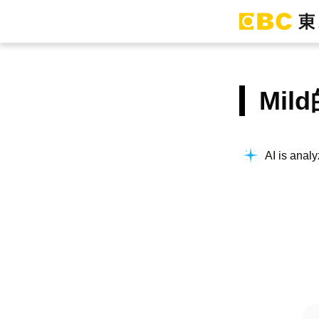
Mi
AI is analy