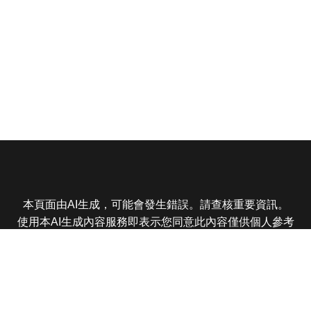
本頁面由AI生成，可能會發生錯誤。請查核重要資訊。
使用本AI生成內容服務即表示您同意此內容僅供個人參考
非商業用途，任何轉載分享皆不得違反法律或侵犯智慧財
產權，且您了解輸出內容可能不準確，所有爭議東森娛樂
保有最終解釋權