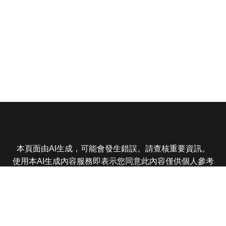
本頁面由AI生成，可能會發生錯誤。請查核重要資訊。
使用本AI生成內容服務即表示您同意此內容僅供個人參考
非商業用途，任何轉載分享皆不得違反法律或侵犯智慧財
產權，且您了解輸出內容可能不準確，所有爭議東森娛樂
保有最終解釋權