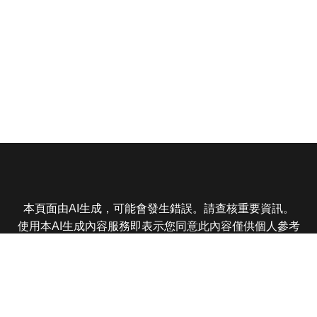
本頁面由AI生成，可能會發生錯誤。請查核重要資訊。
使用本AI生成內容服務即表示您同意此內容僅供個人參考
非商業用途，任何轉載分享皆不得違反法律或侵犯智慧財
產權，且您了解輸出內容可能不準確，所有爭議東森娛樂
保有最終解釋權