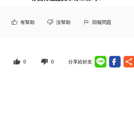
有幫助
沒幫助
回報問題
0
0
分享給好友