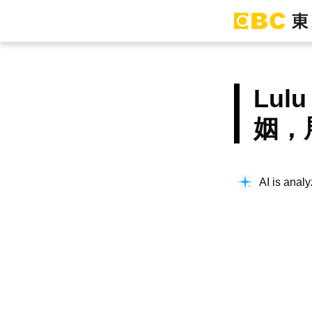
Lu
姻，
AI is analy