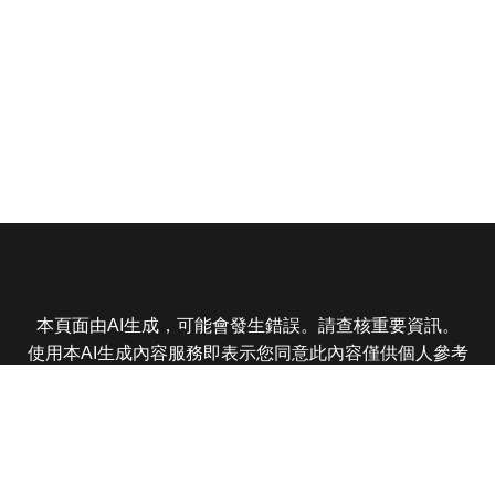
本頁面由AI生成，可能會發生錯誤。請查核重要資訊。
使用本AI生成內容服務即表示您同意此內容僅供個人參考
非商業用途，任何轉載分享皆不得違反法律或侵犯智慧財
產權，且您了解輸出內容可能不準確，所有爭議東森娛樂
保有最終解釋權