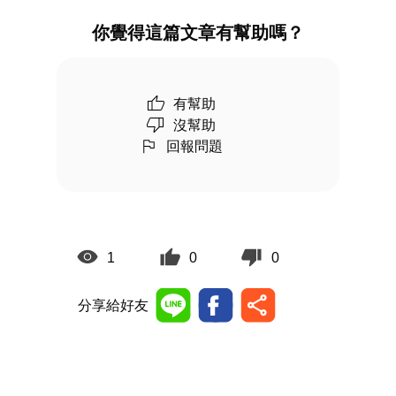
你覺得這篇文章有幫助嗎？
有幫助
沒幫助
回報問題
1
0
0
分享給好友