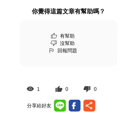
你覺得這篇文章有幫助嗎？
有幫助
沒幫助
回報問題
1
0
0
分享給好友