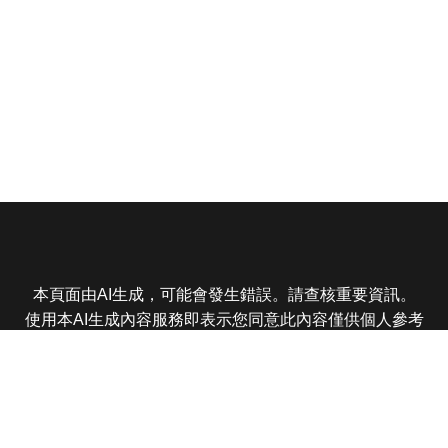
本頁面由AI生成，可能會發生錯誤。請查核重要資訊。
使用本AI生成內容服務即表示您同意此內容僅供個人參考
非商業用途，任何轉載分享皆不得違反法律或侵犯智慧財
產權，且您了解輸出內容可能不準確，所有爭議東森娛樂
保有最終解釋權