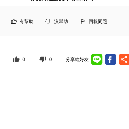
有幫助
沒幫助
回報問題
0
0
分享給好友