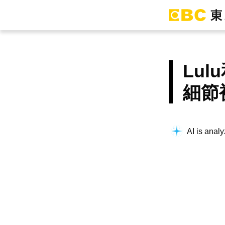
Lu
細節
AI is analy