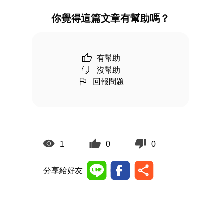
你覺得這篇文章有幫助嗎？
有幫助
沒幫助
回報問題
1
0
0
分享給好友