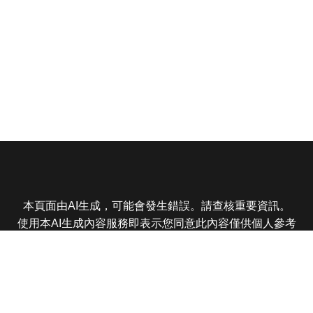
本頁面由AI生成，可能會發生錯誤。請查核重要資訊。
使用本AI生成內容服務即表示您同意此內容僅供個人參考
非商業用途，任何轉載分享皆不得違反法律或侵犯智慧財
產權，且您了解輸出內容可能不準確，所有爭議東森娛樂
保有最終解釋權