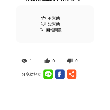
有幫助
沒幫助
回報問題
1
0
0
分享給好友