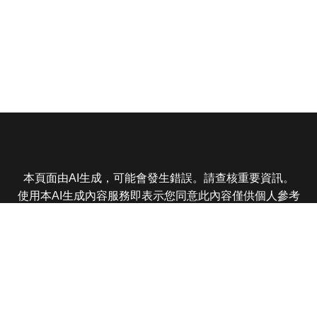
本頁面由AI生成，可能會發生錯誤。請查核重要資訊。
使用本AI生成內容服務即表示您同意此內容僅供個人參考
非商業用途，任何轉載分享皆不得違反法律或侵犯智慧財
產權，且您了解輸出內容可能不準確，所有爭議東森娛樂
保有最終解釋權
東森電視 版權所有 © 2025 EBC All Rights Reserved.
|
隱
私權政策