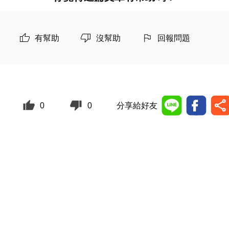
有幫助
沒幫助
回報問題
0
0
分享給好友