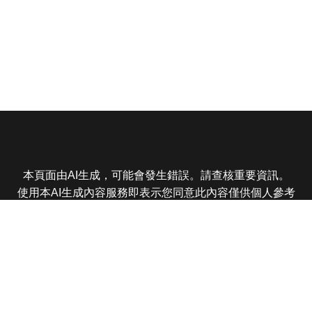
本頁面由AI生成，可能會發生錯誤。請查核重要資訊。
使用本AI生成內容服務即表示您同意此內容僅供個人參考
非商業用途，任何轉載分享皆不得違反法律或侵犯智慧財
產權，且您了解輸出內容可能不準確，所有爭議東森娛樂
保有最終解釋權
東森電視 版權所有 © 2025 EBC All Rights Reserved.
|
隱
私權政策