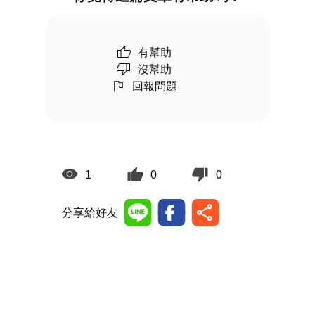
有幫助
沒幫助
回報問題
1
0
0
分享給好友