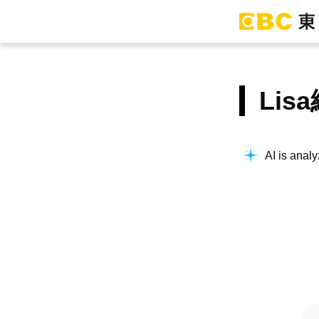
Li
AI is analy