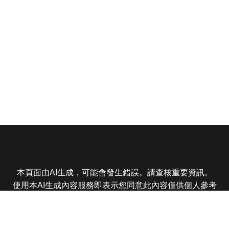
本頁面由AI生成，可能會發生錯誤。請查核重要資訊。
使用本AI生成內容服務即表示您同意此內容僅供個人參考
非商業用途，任何轉載分享皆不得違反法律或侵犯智慧財
產權，且您了解輸出內容可能不準確，所有爭議東森娛樂
保有最終解釋權