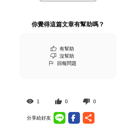
你覺得這篇文章有幫助嗎？
有幫助
沒幫助
回報問題
1
0
0
分享給好友