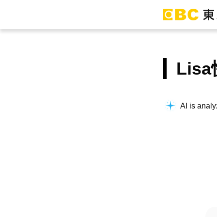
Li
AI is analy