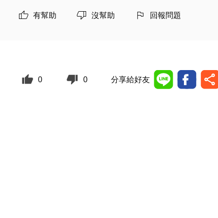
有幫助
沒幫助
回報問題
0
0
分享給好友