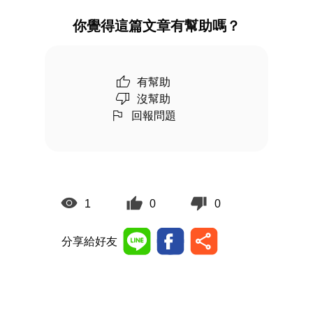
你覺得這篇文章有幫助嗎？
有幫助
沒幫助
回報問題
1
0
0
分享給好友