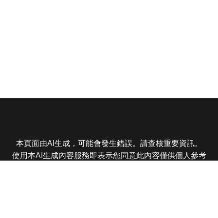
本頁面由AI生成，可能會發生錯誤。請查核重要資訊。
使用本AI生成內容服務即表示您同意此內容僅供個人參考
非商業用途，任何轉載分享皆不得違反法律或侵犯智慧財
產權，且您了解輸出內容可能不準確，所有爭議東森娛樂
保有最終解釋權